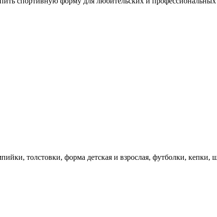
упить спортивную форму для любительских и профессиональных
йки, толстовки, форма детская и взрослая, футболки, кепки, ш