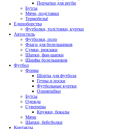
Перчатки для регби
Бутсы
Мячи, подставки
Термобельё
Единоборства
Футболки, толстовки, куртки
Автостиль
Футболки, поло
Флаги для болельщиков
Сумки, рюкзаки
Шапки, фан-шапки
Шарфы болельщиков
Футбол
Форма
Шорты для футбола
Гетры и носки
Футбольные куртки
Олимпийки
Бутсы
Одежда
Сувениры
Кружки, бокалы
Мячи
Шапки, бейсболки
Контакты