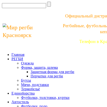
Официальный дистри
Регбийные, футбольны
кеп
Телефон в Кр
Главная
РЕГБИ
Одежда
Форма, защита, шлема
Защитная форма для регби
Перчатки для регби
Бутсы
Мячи, подставки
Термобельё
Единоборства
Футболки, толстовки, куртки
Автостиль
Футболки, поло